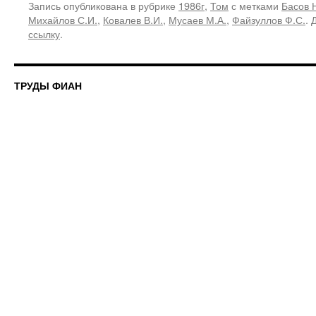
Запись опубликована в рубрике
1986г
,
Том
с метками
Басов 
Михайлов С.И.
,
Ковалев В.И.
,
Мусаев М.А.
,
Файзуллов Ф.С.
. 
ссылку
.
ТРУДЫ ФИАН