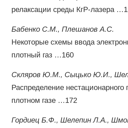
релаксации среды КгР-лазера …1
Бабенко С.М., Плешанов А.С.
Некоторые схемы ввода электронн
плотный газ …160
Скляров Ю.М., Сыцько Ю.И., Шел
Распределение нестационарного п
плотном газе …172
Гордиец Б.Ф., Шелепин Л.А., Шм