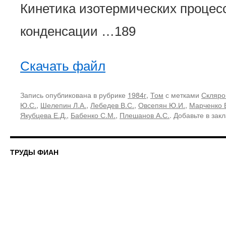
Кинетика изотермических процес
конденсации …189
Скачать файл
Запись опубликована в рубрике
1984г
,
Том
с метками
Скляро
Ю.С.
,
Шелепин Л.А.
,
Лебедев В.С.
,
Овсепян Ю.И.
,
Марченко 
Якубцева Е.Д.
,
Бабенко С.М.
,
Плешанов А.С.
. Добавьте в зак
ТРУДЫ ФИАН