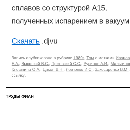
сплавов со структурой А15,
полученных испарением в вакуу
Скачать
.djvu
Запись опубликована в рубрике
1980г
,
Том
с метками
Иванов
Е.А.
,
Высоцкий В.С.
,
Пржевский С.С.
,
Русинов А.И.
,
Мальгинов
Клешнина О.А.
,
Цихон В.Н.
,
Левченко И.С.
,
Закосаренко В.М.
ссылку
.
ТРУДЫ ФИАН