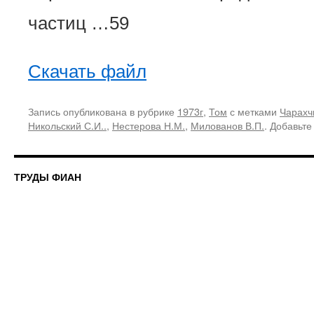
частиц …59
Скачать файл
Запись опубликована в рубрике
1973г
,
Том
с метками
Чарахч
Никольский С.И..
,
Нестерова Н.М.
,
Милованов В.П.
. Добавьте
ТРУДЫ ФИАН