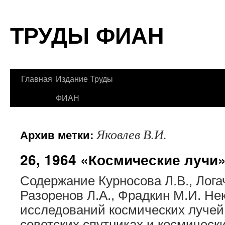
Перейти
ТРУДЫ ФИАН
к
содержимому
Главная
Издание Труды
ФИАН
Яковлев В.И.
Архив метки:
26, 1964 «Космические лучи
Содержание Курносова Л.В., Логач
Разоренов Л.А., Фрадкин М.И. Не
исследований космических лучей
советских спутниках и космическ