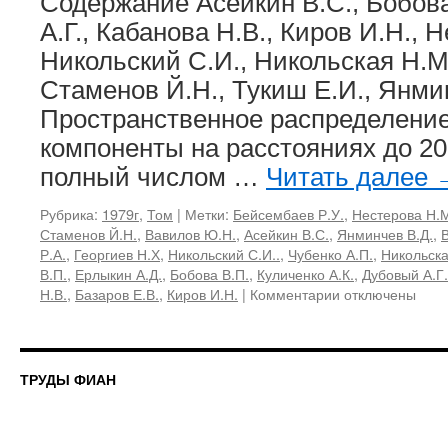
Содержание Асейкин В.С., Бобов
взаимодействи
А.Г., Кабанова Н.В., Киров И.Н., 
высокой
энергии
Никольский С.И., Никольская Н.М.
Стаменов Й.Н., Тукиш Е.И., Янми
Пространственное распределение
компоненты на расстояниях до 20
полный числом …
Читать далее
Рубрика:
1979г
,
Том
|
Метки:
Бейсембаев Р.У.
,
Нестерова Н.
Стаменов Й.Н.
,
Вавилов Ю.Н.
,
Асейкин В.С.
,
Янминчев В.Д.
,
Р.А.
,
Георгиев Н.Х
,
Никольский С.И..
,
Чубенко А.П.
,
Никольска
В.П.
,
Ерлыкин А.Д.
,
Бобова В.П.
,
Куличенко А.К.
,
Дубовый А.Г.
к
Н.В.
,
Базаров Е.В.
,
Киров И.Н.
|
Комментарии
отключены
записи
109,
1979
«Космические
ТРУДЫ ФИАН
лучи
и
ядерные