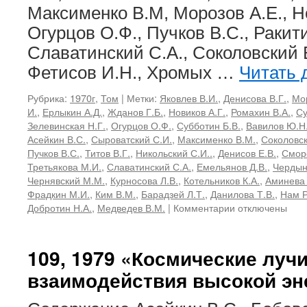
Максименко В.М, Морозов А.Е., Но
Огурцов О.Ф., Пучков В.С., Ракити
Славатинский С.А., Соколовский В.
Фетисов И.Н., Хромых …
Читать 
Рубрика:
1970г
,
Том
|
Метки:
Яковлев В.И.
,
Денисова В.Г.
,
Мор
И.
,
Ерлыкин А.Д.
,
Жданов Г.Б.
,
Новиков А.Г.
,
Ромахин В.А.
,
Су
Зелевинская Н.Г.
,
Огурцов О.Ф.
,
Субботин Б.В.
,
Вавилов Ю.Н
Асейкин В.С.
,
Сыроватский С.И.
,
Максименко В.М.
,
Соколовск
Пучков В.С.
,
Титов В.Г.
,
Никольский С.И..
,
Денисов Е.В.
,
Смор
Третьякова М.И.
,
Славатинский С.А.
,
Емельянов Д.В.
,
Чердын
Чернявский М.М.
,
Курносова Л.В.
,
Котельников К.А.
,
Аминева 
Фрадкин М.И.
,
Ким В.М.
,
Барадзей Л.Т.
,
Данилова Т.В.
,
Нам Р
к
Добротин Н.А.
,
Медведев В.М.
|
Комментарии
отключены
записи
46,
1970
109, 1979 «Космические луч
«Космические
взаимодействия высокой эн
лучи
и
ядерные