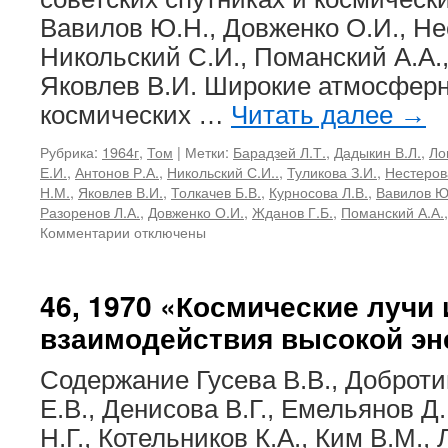
Вавилов Ю.Н., Довженко О.И., Не
Никольский С.И., Поманский А.А.,
Яковлев В.И. Широкие атмосфер
космических …
Читать далее
→
Рубрика:
1964г
,
Том
|
Метки:
Барадзей Л.Т.
,
Дадыкин В.Л.
,
Ло
Е.И.
,
Антонов Р.А.
,
Никольский С.И..
,
Туликова З.И.
,
Нестеров
Н.М.
,
Яковлев В.И.
,
Толкачев Б.В.
,
Курносова Л.В.
,
Вавилов Ю
Разоренов Л.А.
,
Довженко О.И.
,
Жданов Г.Б.
,
Поманский А.А.
к
Комментарии
отключены
записи
26,
1964
46, 1970 «Космические лучи
«Космические
взаимодействия высокой эн
лучи»
Содержание Гусева В.В., Доброти
Е.В., Денисова В.Г., Емельянов Д
Н.Г., Котельников К.А., Ким В.М.,