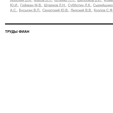
Ю.И.
,
Гофман М.В.
,
Штарков Л.Н.
,
Субботин Л.К.
,
Сырейщиков
А.С.
,
Бусыгин В.П.
,
Сенатский Ю.В.
,
Лидский В.В.
,
Козлов С.Ф
ТРУДЫ ФИАН