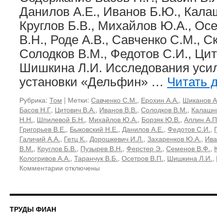
термоядерными
Данилов А.Е., Иванов Б.Ю., Кала
мишенями»
Круглов Б.В., Михайлов Ю.А., Ос
В.Н., Роде А.В., Савченко С.М., Ск
Солодков В.М., Федотов С.И., Цит
Шишкина Л.И. Исследования уси
установки «Дельфин» …
Читать 
Рубрика:
Том
|
Метки:
Савченко С.М.
,
Ерохин А.А.
,
Шиканов А
Басов Н.Г
,
Цитович В.А.
,
Иванов В.В.
,
Солодков В.М.
,
Калашн
Н.Н.
,
Шпилевой Б.Н.
,
Михайлов Ю.А.
,
Борзяк Ю.В.
,
Аллин А.П
Григорьев В.Е.
,
Быковский Н.Е.
,
Данилов А.Е.
,
Федотов С.И.
,
Галичий А.А.
,
Гетц К.
,
Дорошкевич И.Л.
,
Захаренков Ю.А.
,
Ива
В.М.
,
Круглов Б.В.
,
Пузырев В.Н.
,
Ферстер Э.
,
Семенов В.Ф.
,
Кологривов А.А.
,
Таранчук В.Б.
,
Осетров В.П.
,
Шишкина Л.И.
,
к
Комментарии
отключены
записи
133,
1983«Взаимодействие
лазерного
ТРУДЫ ФИАН
излучения