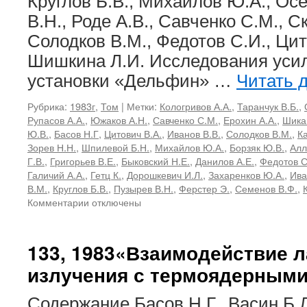
Круглов Б.В., Михайлов Ю.А., Ос
В.Н., Роде А.В., Савченко С.М., Ск
Солодков В.М., Федотов С.И., Цит
Шишкина Л.И. Исследования уси
установки «Дельфин» …
Читать 
Рубрика:
1983г
,
Том
|
Метки:
Кологривов А.А.
,
Таранчук В.Б.
,
Рупасов А.А.
,
Южаков А.Н.
,
Савченко С.М.
,
Ерохин А.А.
,
Шика
Ю.В.
,
Басов Н.Г
,
Цитович В.А.
,
Иванов В.В.
,
Солодков В.М.
,
К
Зорев Н.Н.
,
Шпилевой Б.Н.
,
Михайлов Ю.А.
,
Борзяк Ю.В.
,
Алл
Г.В.
,
Григорьев В.Е.
,
Быковский Н.Е.
,
Данилов А.Е.
,
Федотов С
Галичий А.А.
,
Гетц К.
,
Дорошкевич И.Л.
,
Захаренков Ю.А.
,
Ива
В.М.
,
Круглов Б.В.
,
Пузырев В.Н.
,
Ферстер Э.
,
Семенов В.Ф.
,
к
Комментарии
отключены
записи
133,
1983
133, 1983«Взаимодействие л
«Взаимодействие
излучения с термоядерным
лазерного
излучения
с
Содержание Басов Н.Г., Васин Б.Л