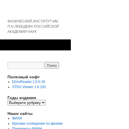
ФИЗИЧЕСКИЙ ИНСТИТУТ ИМ.
П.Н.ЛЕБЕДЕВА РОССИЙСКОЙ
АКАДЕМИИ НАУК
Полезный софт
DjVuReader 2.0.0.26
STDU Viewer 1.6.191
Годы издания
Годы
издания
Наши сайты
ФИАН
Краткие сообщения по физике
Препринты ФИАН