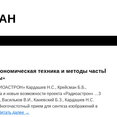
АН
рономическая техника и методы частьI
ы»
ИОАСТРОН» Кардашев Н.С., Крейсман Б.Б.,
а и новые возможности проекта «Радиоастрон» …3
, Васильков В.И., Каневский Б.З., Кардашев Н.С.
 Многочастотный прием для синтеза изображений в
Читать далее
→