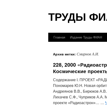
Перейти
ТРУДЫ ФИ
к
содержимому
Главная
Издание Труды ФИАН
Смирнов А.И.
Архив метки:
228, 2000 «Радиоаст
Космические проект
Содержание I. ПРОЕКТ «РАД
Пономарев Ю.Н. Новая орбит
Андреянов В.В., Бирюков А.В.
Лихачев С.Ф., Чуприков А.А.
проекте «Радиоастрон»… …