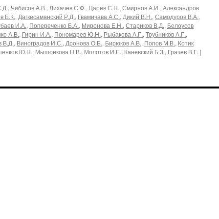
.Д.
,
Чибисов А.В.
,
Лихачев С.Ф.
,
Царев С.Н.
,
Смирнов А.И.
,
Александров
в Б.К.
,
Дагкесаманский Р.Д.
,
Гвамичава А.С.
,
Дикий В.Н.
,
Самодуров В.А.
,
баев И.А.
,
Попереченко Б.А.
,
Миронова Е.Н.
,
Стариков В.Д.
,
Белоусов
ко А.В.
,
Гирин И.А.
,
Пономарев Ю.Н.
,
Рыбакова А.Г.
,
Трубников А.Г.
,
 В.Д.
,
Виноградов И.С.
,
Дронова О.Б.
,
Бирюков А.В.
,
Попов М.В.
,
Котик
шенков Ю.Н.
,
Мышонкова Н.В.
,
Молотов И.Е.
,
Каневский Б.З.
,
Грачев В.Г.
|