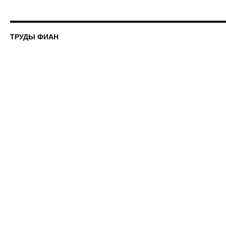
записи
154,
1984
«Взаимодейст
ТРУДЫ ФИАН
адронов
космических
лучей
сверхвысоких
энергий»