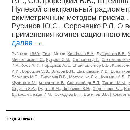
Р.Л., Сестрорецкий Б.В., Штейншл
Нулевой спектральный радиометр 
симметричным методом приема …
Русинов Ю.С., Сороченко Р.Л. О 
применения компенсационного м
далее
→
Рубрика:
1969г
,
Том
|
Метки:
Колбасов В.А.
,
Дубаренко В.В.
,
Мисежников Г.С.
,
Кутузов С.М.
,
Степанов Д.Г.
,
Саломонович А
И.А.
,
Ухов А.И.
,
Парщиков А.А.
,
Штейншлейгер В.Б.
,
Каневски
И.И.
,
Бородзич Э.В.
,
Власов В.И.
,
Шавловский И.В.
,
Брезгунов
Левченко М.Т.
,
Виткевич В.В.
,
Матвеенко Л.И.
,
Кузьмин А.Д.
,
П
Мухина М.М.
,
Конюков М.В.
,
Спангенберг Е.Л.
,
Тяптин М.М.
,
Струков И.А.
,
Гудков В.М.
,
Чашников В.Я.
,
Сороченко Р.Л.
,
Ко
Дагкесаманская И.М.
,
Солодков В.Т.
,
Балинов В.В.
|
Коммент
ТРУДЫ ФИАН