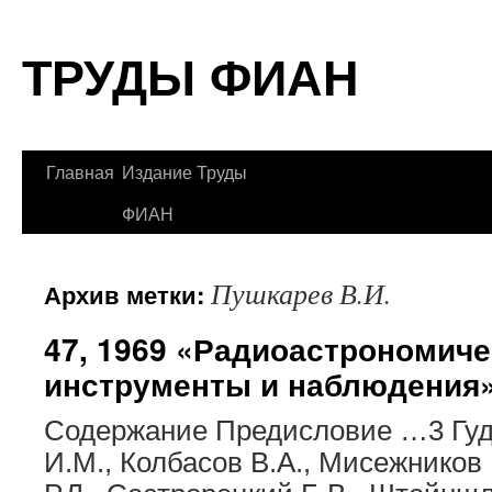
Перейти
ТРУДЫ ФИАН
к
содержимому
Главная
Издание Труды
ФИАН
Пушкарев В.И.
Архив метки:
47, 1969 «Радиоастрономиче
инструменты и наблюдения
Содержание Предисловие …3 Гудк
И.М., Колбасов В.А., Мисежников 