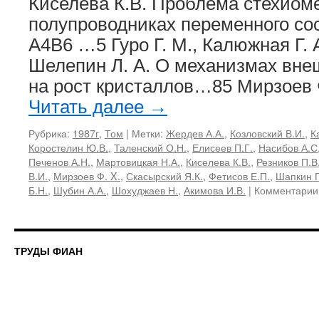
Киселева К.В. Проблема стехиом
полупроводниках переменного со
А4В6 …5 Гуро Г. М., Калюжная Г. А
Шелепин Л. А. О механизмах вне
на рост кристаллов…85 Мирзоев 
Читать далее
→
Рубрика:
1987г
,
Том
|
Метки:
Жердев А.А.
,
Козловский В.И.
,
К
Коростелин Ю.В.
,
Таленский О.Н.
,
Елисеев П.Г.
,
Насибов А.С
Печенов А.Н.
,
Мартовицкая Н.А.
,
Киселева К.В.
,
Резников П.В
В.И.
,
Мирзоев Ф. X.
,
Скасырский Я.К.
,
Фетисов Е.П.
,
Шапкин П
Б.Н.
,
Шубин А.А.
,
Шохуджаев Н.
,
Акимова И.В.
|
Комментарии
ТРУДЫ ФИАН