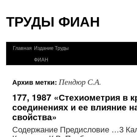
Перейти
ТРУДЫ ФИАН
к
содержимому
Главная
Издание Труды
ФИАН
Пендюр С.А.
Архив метки:
177, 1987 «Стехиометрия в 
соединениях и ее влияние н
свойства»
Содержание Предисловие …3 Кал