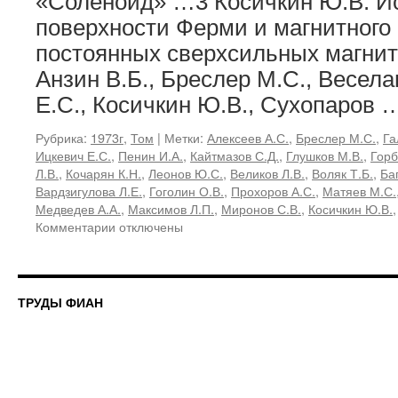
«Соленоид» …3 Косичкин Ю.В. И
поверхности Ферми и магнитного 
постоянных сверхсильных магни
Анзин В.Б., Бреслер М.С., Веселаг
Е.С., Косичкин Ю.В., Сухопаров
Рубрика:
1973г
,
Том
|
Метки:
Алексеев А.С.
,
Бреслер М.С.
,
Га
Ицкевич Е.С.
,
Пенин И.А.
,
Кайтмазов С.Д.
,
Глушков М.В.
,
Горб
Л.В.
,
Кочарян К.Н.
,
Леонов Ю.С.
,
Великов Л.В.
,
Воляк Т.Б.
,
Ба
Вардзигулова Л.Е.
,
Гоголин О.В.
,
Прохоров А.С.
,
Матяев М.С.
Медведев А.А.
,
Максимов Л.П.
,
Миронов С.В.
,
Косичкин Ю.В.
к
Комментарии
отключены
записи
67,
1973
«Физические
ТРУДЫ ФИАН
исследования
в
сильных
магнитных
полях»