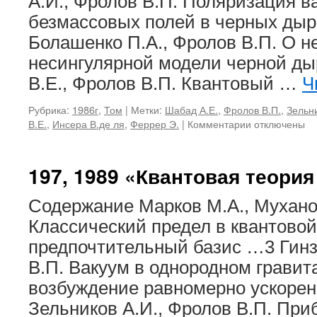
А.И., Фролов В.П. Поляризация в
безмассовых полей в черных ды
Болашенко П.А., Фролов В.П. О н
несингулярной модели черной д
В.Е., Фролов В.П. Квантовый …
Ч
Рубрика:
1986г
,
Том
|
Метки:
Шабад А.Е.
,
Фролов В.П.
,
Зельни
к
В.Е.
,
Инсера В.де ля
,
Феррер Э.
|
Комментарии
отключены
записи
169,
1986
197, 1989 «Квантовая теория
«Физические
эффекты
Содержание Марков М.А., Мухано
в
гравитационн
Классический предел в квантовой
поле
предпочтительный базис …3 Гинзб
черных
дыр»
В.П. Вакуум в однородном гравит
возбуждение равномерно ускорен
Зельников А.И., Фролов В.П. Пр