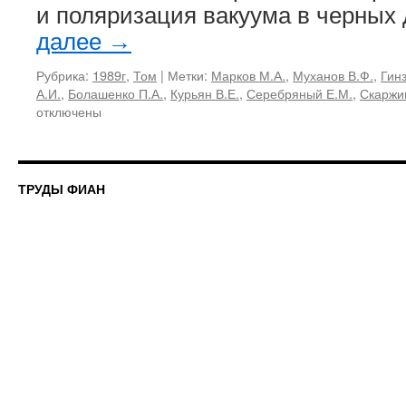
и поляризация вакуума в черны
далее
→
Рубрика:
1989г
,
Том
|
Метки:
Марков М.А.
,
Муханов В.Ф.
,
Гинз
А.И.
,
Болашенко П.А.
,
Курьян В.Е.
,
Серебряный Е.М.
,
Скаржин
отключены
ТРУДЫ ФИАН