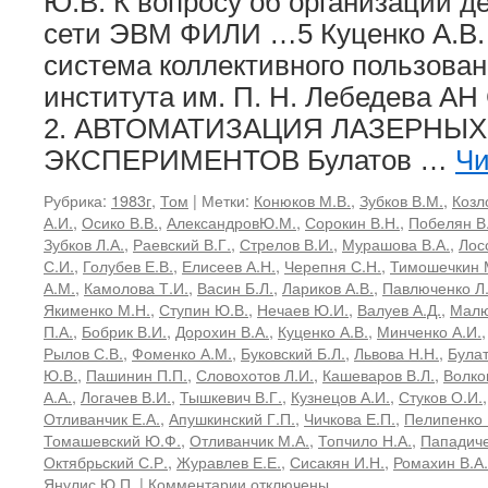
Ю.В. К вопросу об организации 
сети ЭВМ ФИЛИ …5 Куценко А.В.
система коллективного пользова
института им. П. Н. Лебедева АН
2. АВТОМАТИЗАЦИЯ ЛАЗЕРНЫХ
ЭКСПЕРИМЕНТОВ Булатов …
Чи
Рубрика:
1983г
,
Том
|
Метки:
Конюков М.В.
,
Зубков В.М.
,
Козл
А.И.
,
Осико В.В.
,
АлександровЮ.М.
,
Сорокин В.Н.
,
Побелян В
Зубков Л.А.
,
Раевский В.Г.
,
Стрелов В.И.
,
Мурашова В.А.
,
Лос
С.И.
,
Голубев Е.В.
,
Елисеев А.Н.
,
Черепня С.Н.
,
Тимошечкин 
А.М.
,
Камолова Т.И.
,
Васин Б.Л.
,
Лариков А.В.
,
Павлюченко Л
Якименко М.Н.
,
Ступин Ю.В.
,
Нечаев Ю.И.
,
Валуев А.Д.
,
Малю
П.А.
,
Бобрик В.И.
,
Дорохин В.А.
,
Куценко А.В.
,
Минченко А.И.
Рылов С.В.
,
Фоменко А.М.
,
Буковский Б.Л.
,
Львова Н.Н.
,
Булат
Ю.В.
,
Пашинин П.П.
,
Словохотов Л.И.
,
Кашеваров В.Л.
,
Волко
А.А.
,
Логачев В.И.
,
Тышкевич В.Г.
,
Кузнецов А.И.
,
Стуков О.И.
Отливанчик Е.А.
,
Апушкинский Г.П.
,
Чичкова Е.П.
,
Пелипенко 
Томашевский Ю.Ф.
,
Отливанчик М.А.
,
Топчило Н.А.
,
Пападиче
Октябрьский С.Р.
,
Журавлев Е.Е.
,
Сисакян И.Н.
,
Ромахин В.А.
к
Янулис Ю.П.
|
Комментарии
отключены