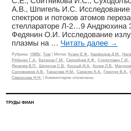
С.Е., Сбитникова И.С., Суходолъс
А.В., Шпигель И.С. Исследование
спектров и потоков атомов перез
стеллараторе Л-2…9 Андрюхина Э
Федянин О.И. Исследование излу
плазмы на …
Читать далее
→
Рубрика:
1985г
,
Том
|
Метки:
Кузин Е.Ф.
,
Карфидов Д.М.
,
Нага
Рябенко Г.А.
,
Батанов Г.М.
,
Сергейчев К.Ф.
,
Сурдутович Г.И.
,
Яковлев В.П.
,
Щепетов С.В.
,
Коссый И.А.
,
Колик Л.В.
,
Магунов
Сапожников А.В.
,
Тарасова Н.М.
,
Сарксян К.А.
,
Гринчук В.А.
,
к
Скворцова Н.Н.
|
Комментарии
отключены
записи
160,
1985
«Вопросы
ТРУДЫ ФИАН
физики
плазмы
и
плазменной
электроники»