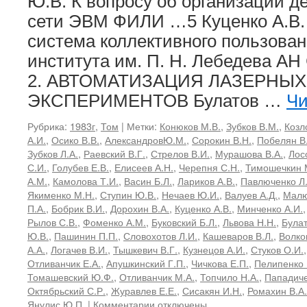
Ю.В. К вопросу об организации 
сети ЭВМ ФИЛИ …5 Куценко А.В.
система коллективного пользова
института им. П. Н. Лебедева АН
2. АВТОМАТИЗАЦИЯ ЛАЗЕРНЫХ
ЭКСПЕРИМЕНТОВ Булатов …
Чи
Рубрика:
1983г
,
Том
|
Метки:
Конюков М.В.
,
Зубков В.М.
,
Козл
А.И.
,
Осико В.В.
,
АлександровЮ.М.
,
Сорокин В.Н.
,
Побелян В
Зубков Л.А.
,
Раевский В.Г.
,
Стрелов В.И.
,
Мурашова В.А.
,
Лос
С.И.
,
Голубев Е.В.
,
Елисеев А.Н.
,
Черепня С.Н.
,
Тимошечкин 
А.М.
,
Камолова Т.И.
,
Васин Б.Л.
,
Лариков А.В.
,
Павлюченко Л
Якименко М.Н.
,
Ступин Ю.В.
,
Нечаев Ю.И.
,
Валуев А.Д.
,
Малю
П.А.
,
Бобрик В.И.
,
Дорохин В.А.
,
Куценко А.В.
,
Минченко А.И.
Рылов С.В.
,
Фоменко А.М.
,
Буковский Б.Л.
,
Львова Н.Н.
,
Булат
Ю.В.
,
Пашинин П.П.
,
Словохотов Л.И.
,
Кашеваров В.Л.
,
Волко
А.А.
,
Логачев В.И.
,
Тышкевич В.Г.
,
Кузнецов А.И.
,
Стуков О.И.
Отливанчик Е.А.
,
Апушкинский Г.П.
,
Чичкова Е.П.
,
Пелипенко 
Томашевский Ю.Ф.
,
Отливанчик М.А.
,
Топчило Н.А.
,
Пападиче
Октябрьский С.Р.
,
Журавлев Е.Е.
,
Сисакян И.Н.
,
Ромахин В.А.
к
Янулис Ю.П.
|
Комментарии
отключены