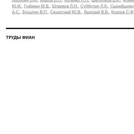
Ю.И.
,
Гофман М.В.
,
Штарков Л.Н.
,
Субботин Л.К.
,
Сырейщиков
А.С.
,
Бусыгин В.П.
,
Сенатский Ю.В.
,
Лидский В.В.
,
Козлов С.Ф
ТРУДЫ ФИАН