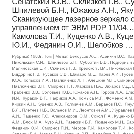
Сенатский Ю.В., Склизков Г.В., Су
Шпилевой Б.Н., Южаков А.Н., Яку
Сканирующее лазерное зеркало 
управлением от ЭВМ PDP 11/04…3
Камолова Т.И., Куценко А.В., Куце
Ю.И., Федянин О.И., Шелобков 
Рубрика:
1983г
,
Том
|
Метки:
Белоусов А.С.
,
Асейкин В.С.
,
Ка
Никольский С.И..
,
Шпилевой Б.Н.
,
Субботин Б.В.
,
Подгорный 
Малиновская Е.И.
,
Склизков Г.В.
,
Крейскоп Л.М.
,
Никольская 
Вигдорчик Г.В.
,
Русаков С.В.
,
Шамаро М.Е.
,
Карев А.И.
,
Гусев 
Ю.А.
,
Копысов И.А.
,
Павлюченко Л.Н.
,
Алешкин М.Г.
,
Смирнов
Павлюченко В.П.
,
Смирнов Г.Т
,
Жаркова Н.А.
,
Захаров С.Д.
,
Грабенко В.В.
,
Соловьев Ю.В.
,
Южаков А.Н.
,
Горбов Л.А.
,
Бла
И.И.
,
Куракин В.Г.
,
Нафиков А.А.
,
Комыса М.Г.
,
Фоменко А.М.
Киркин А.Н.
,
Куценко А.В.
,
Толмачев А.М.
,
Баранов П.С.
,
Янул
В.Л.
,
Плетнев Н.В.
,
Вольнов М.И.
,
Леонтович А.М.
,
Журавлев 
А.И.
,
Пащенко Г.С.
,
Александров Ю.М.
,
Сокол Г.А.
,
Куценко В
А.М.
,
Блох М.А.
,
Чузо А.Н.
,
Раевский В.Г.
,
Якименко М.Н.
,
Бар
Федянин О.И.
,
Смирнов П.И.
,
Мерзон Г.И.
,
Камолова Т.И.
,
Ко
Дорохин В.А.
,
Махов В.Н.
,
Котенко Л.П.
,
Шелобков В.И.
,
Фоме