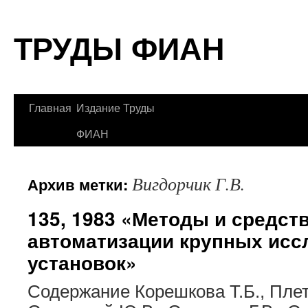
Перейти
ТРУДЫ ФИАН
к
содержимому
Главная
Издание Труды
ФИАН
Вигдорчик Г.В.
Архив метки:
135, 1983 «Методы и средст
автоматизации крупных исс
установок»
Содержание Корешкова Т.Б., Плет