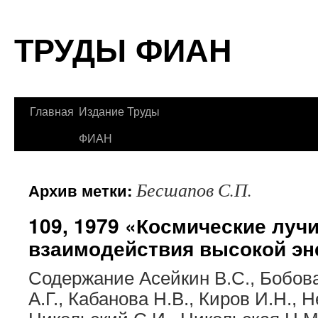
Перейти
ТРУДЫ ФИАН
к
содержимому
Главная
Издание Труды
ФИАН
Бесшапов С.П.
Архив метки:
109, 1979 «Космические луч
взаимодействия высокой эн
Содержание Асейкин В.С., Бобов
А.Г., Кабанова Н.В., Киров И.Н., 