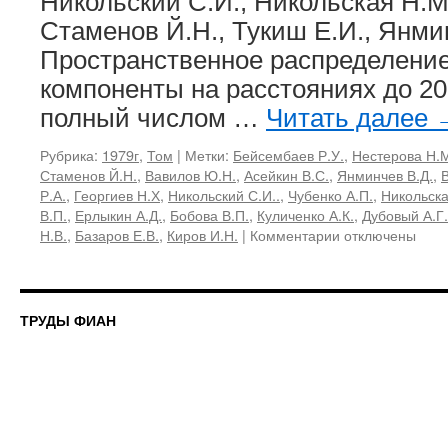
Никольский С.И., Никольская Н.М.
Стаменов Й.Н., Тукиш Е.И., Янми
Пространственное распределение
компоненты на расстояниях до 20
полный числом …
Читать далее
Рубрика:
1979г
,
Том
|
Метки:
Бейсембаев Р.У.
,
Нестерова Н.
Стаменов Й.Н.
,
Вавилов Ю.Н.
,
Асейкин В.С.
,
Янминчев В.Д.
,
Р.А.
,
Георгиев Н.Х
,
Никольский С.И..
,
Чубенко А.П.
,
Никольска
В.П.
,
Ерлыкин А.Д.
,
Бобова В.П.
,
Куличенко А.К.
,
Дубовый А.Г.
к
Н.В.
,
Базаров Е.В.
,
Киров И.Н.
|
Комментарии
отключены
записи
109,
1979
«Космические
ТРУДЫ ФИАН
лучи
и
ядерные
взаимодействия
высокой
энергии»