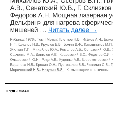
Михайлов Ю.А., Осетров В.П., Пл
А.В., Сенатский Ю.В., Г. Склизков 
Федоров А.Н. Мощная лазерная у
Дельфин> для нагрева сферичес
мишеней …
Читать далее
→
Рубрика:
1978г
,
Том
|
Метки:
Плетнев Н.В.
,
Иcaков А.И.
,
Быков
Н.Г
,
Калачов Н.В.
,
Круглов Б.В.
,
Белян В.Ф.
,
Калашников М.П.
Жилкин Г.П.
,
Михайлов Ю.А.
,
Романов А.Б.
,
Сенатский Ю.В.
,
Савченко М.А.
,
Данилов А.Е.
,
Красовский В.С.
,
Федотов С.И.
,
Ольшевский Ю.Н.
,
Роде А.В.
,
Куценко А.В.
,
Шереметьевский Н
Баранова Н.Б.
,
Крохин О.Н.
,
Пустовалов В.В.
,
Чекалин С.В.
,
Г
к
Морачевский Н.В.
,
Никулин В.Я.
|
Комментарии
отключены
записи
103,
1978
«Мощные
ТРУДЫ ФИАН
лазеры
и
взаимодейств
излучения