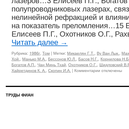
лазеров…3 Елисеев П.Г., Богатов
полупроводниковых лазерах, свя
нелинейной рефракцией и влияни
на показатель преломления…15 Бо
Елисеев П.Г., Охотников О.Г., Ра
Читать далее
→
Рубрика:
1986г
,
Том
|
Метки:
Микаелян Г.Т.
,
Ву Ван Лык.
,
Мах
Хой.
,
Манько М.А.
,
Бессонов Ю.Л.
,
Басов H.Г.
,
Корнилова Н.Б
Богатов А.П.
,
Чан Минь Тхай
,
Охотников О.Г.
,
Шидловский В.
к
Хайретдинов К. А.
,
Скопин И.А.
|
Комментарии
отключены
записи
166,
1986
«Нелинейная
ТРУДЫ ФИАН
оптика
полупроводник
лазеров»