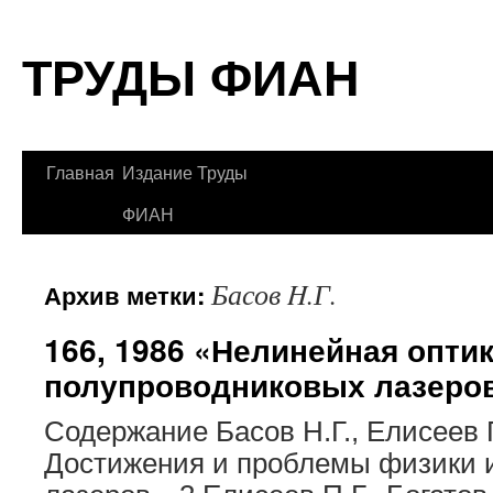
Перейти
ТРУДЫ ФИАН
к
содержимому
Главная
Издание Труды
ФИАН
Басов H.Г.
Архив метки:
166, 1986 «Нелинейная опти
полупроводниковых лазеро
Содержание Басов H.Г., Елисеев 
Достижения и проблемы физики 