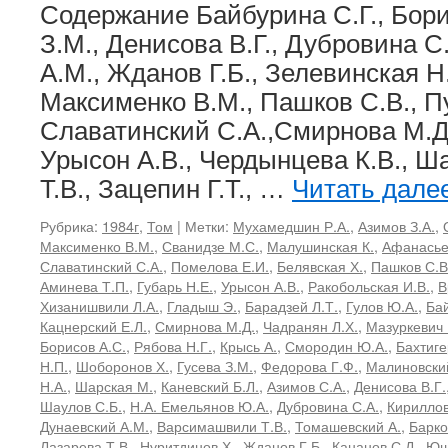
ядерные
Содержание Байбурина С.Г., Бори
взаимодействия
З.М., Денисова В.Г., Дубровина С
высокой
энергии
А.М., Жданов Г.Б., Зелевинская Н.
Максименко В.М., Пашков С.В., Пу
Славатинский С.А.,Смирнова М.Д
Урысон А.В., Чердынцева К.В., Ша
Т.В., Зацепин Г.Т., …
Читать дале
Рубрика:
1984г
,
Том
|
Метки:
Мухамедшин Р.А.
,
Азимов З.А.
,
Максименко В.М.
,
Сванидзе М.С.
,
Малушинская К.
,
Афанасье
Славатинский С.А.
,
Помелова Е.И.
,
Белявская Х.
,
Пашков С.В
Аминева Т.П.
,
Губарь Н.Е.
,
Урысон А.В.
,
Ракобольская И.В.
,
В
Хизанишвили Л.А.
,
Гладыш Э.
,
Барадзей Л.Т.
,
Гулов Ю.А.
,
Бай
Кацнерский Е.Л.
,
Смирнова М.Д.
,
Чадранян Л.Х.
,
Мазуркевич
Борисов А.С.
,
Рябова Н.Г.
,
Крысь А.
,
Смородин Ю.А.
,
Бахтиге
Н.П.
,
Шоборонов Х.
,
Гусева З.М.
,
Федорова Г.Ф.
,
Малиновски
Н.А.
,
Шарская М.
,
Каневский Б.Л.
,
Азимов С.А.
,
Денисова В.Г.
Шаулов С.Б.
,
Н.А. Емельянов Ю.А.
,
Дубровина С.А.
,
Кириллов
Дунаевский А.М.
,
Варсимашвили Т.В.
,
Томашевский А.
,
Барко
Лазарева Т.В.
,
Нуритдинов Х.
,
Жданов Г.Б.
,
Кананов С.Д.
,
Юш