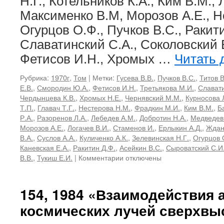
Н.Г., Котельников К.А., Ким В.М.,
Максименко В.М, Морозов А.Е., Но
Огурцов О.Ф., Пучков В.С., Ракити
Славатинский С.А., Соколовский В.
Фетисов И.Н., Хромых …
Читать 
Рубрика:
1970г
,
Том
|
Метки:
Гусева В.В.
,
Пучков В.С.
,
Титов В
Е.В.
,
Смородин Ю.А.
,
Фетисов И.Н.
,
Третьякова М.И.
,
Славати
Чердынцева К.В.
,
Хромых Н.Е.
,
Чернявский М.М.
,
Курносова 
Т.П.
,
Главач Т.Г.
,
Нестерова Н.М.
,
Фрадкин М.И.
,
Ким В.М.
,
Б
Р.А.
,
Разоренов Л.А.
,
Лебедев А.М.
,
Добротин Н.А.
,
Медведев
Морозов А.Е.
,
Логачев В.И.
,
Стаменов И.
,
Ерлыкин А.Д.
,
Ждан
В.А.
,
Суслов А.А.
,
Куличенко А.К.
,
Зелевинская Н.Г.
,
Огурцов 
Каневская Е.А.
,
Ракитин Д.Ф.
,
Асейкин В.С.
,
Сыроватский С.И
к
В.В.
,
Тукиш Е.И.
|
Комментарии
отключены
записи
46,
1970
154, 1984 «Взаимодействия 
«Космические
космических лучей сверхвы
лучи
и