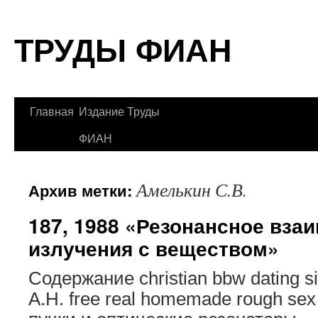
Перейти
ТРУДЫ ФИАН
к
содержимому
Главная
Издание Труды
ФИАН
Амелькин С.В.
Архив метки:
187, 1988 «Резонансное вза
излучения с веществом»
Содержание christian bbw dating 
А.Н. free real homemade rough sex