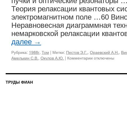
пучки и оптические резонаторы …
Теория релаксации квантовых си
электромагнитном поле …60 Вино
Неравновесная диаграммная техн
немарковской релаксации квант
далее
→
Рубрика:
1988г
,
Том
|
Метки:
Пестов Э.Г.
,
Ораевский А.Н.
,
Ви
к
Амелькин С.В.
,
Окулов А.Ю.
|
Комментарии
отключены
записи
187,
1988
«Резонансное
ТРУДЫ ФИАН
взаимодействие
излучения
с
веществом»