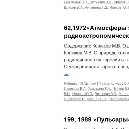
Брезгунов В.Н.
,
Виткевич В.В.
,
Шишов В
Власов В.И.
,
Антонова Т.Д.
,
Илясов Ю.П
62,1972«Атмосферы з
радиоастрономическ
Содержание Конюков М.В. О 
Конюков М.В. О природе солн
радиационного ускорения газ
О мерцаниях квазаров на не
→
Рубрика:
1972г
,
Том
|
Метки:
Кутузов С.
Извекова В.А.
,
Удальцов В.А.
,
Чуйков В.
В.Н.
,
Илясов Ю.П.
,
Виткевич В.В.
,
Малов
Назаров В.П.
,
Иванов С.Н.
,
Емельянов И
199, 1989 «Пульсары