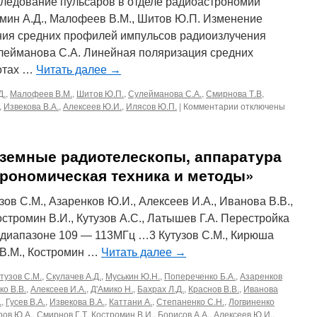
плазма.
ледование пульсаров в отделе радиоастрономии
Техника
мин А.Д., Малофеев В.М., Шитов Ю.П. Изменение
радиоастрономического
ия средних профилей импульсов радиоизлучения
приема»
лейманова С.А. Линейная поляризация средних
тотах …
Читать далее
→
Д.
,
Малофеев В.М.
,
Шитов Ю.П.
,
Сулейманова С.А.
,
Смирнова Т.В
,
к
,
Извекова В.А.
,
Алексеев Ю.И.
,
Илясов Ю.П.
|
Комментарии
отключены
записи
199,
1989
 Наземные радиотелескопы, аппаратура
«Пульсары»
трономическая техника и методы»
в С.М., Азаренков Ю.И., Алексеев И.А., Иванова В.В.,
остромин В.И., Кутузов А.С., Латышев Г.А. Перестройка
диапазоне 109 — 113МГц …3 Кутузов С.М., Кирюша
 В.М., Костромин …
Читать далее
→
тузов С.М.
,
Скулачев А.Д.
,
Муськин Ю.Н.
,
Попереченко Б.А.
,
Азаренков
о В.В.
,
Алексеев И.А.
,
Д'Амико Н.
,
Бахрах Л.Д.
,
Краснов В.В.
,
Иванова
.
,
Гусев В.А.
,
Извекова В.А.
,
Каттани А.
,
Степаненко С.Н.
,
Логвиненко
ров Ю.А.
,
Смирнов Г.Т
,
Костромин В.И.
,
Борисов А.А.
,
Алексеев Ю.И.
,