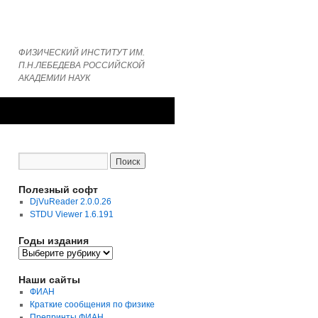
ФИЗИЧЕСКИЙ ИНСТИТУТ ИМ.
П.Н.ЛЕБЕДЕВА РОССИЙСКОЙ
АКАДЕМИИ НАУК
Полезный софт
DjVuReader 2.0.0.26
STDU Viewer 1.6.191
Годы издания
Годы
издания
Наши сайты
ФИАН
Краткие сообщения по физике
Препринты ФИАН