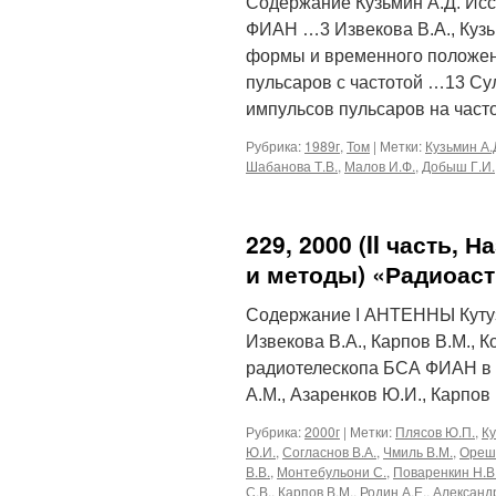
Содержание Кузьмин А.Д. Исс
ФИАН …3 Извекова В.А., Кузь
формы и временного положен
пульсаров с частотой …13 Су
импульсов пульсаров на час
Рубрика:
1989г
,
Том
|
Метки:
Кузьмин А.
Шабанова Т.В.
,
Малов И.Ф.
,
Добыш Г.И.
229, 2000 (II часть,
и методы) «Радиоас
Содержание I АНТЕННЫ Кутузо
Извекова В.А., Карпов В.М., К
радиотелескопа БСА ФИАН в 
А.М., Азаренков Ю.И., Карпов
Рубрика:
2000г
|
Метки:
Плясов Ю.П.
,
Ку
Ю.И.
,
Согласнов В.А.
,
Чмиль В.М.
,
Орешк
В.В.
,
Монтебульони С.
,
Поваренкин Н.В
С.В.
,
Карпов В.М.
,
Родин А.Е.
,
Александ