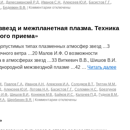
.И.
,
Дагкесаманский Р.Д.
,
Иванов С.Н.
,
Алексеев Ю.И.
,
Басистов Г.Г.
,
к
.
,
Бедевкин В.Ф.
|
Комментарии
отключены
записи
38,
1967
везд и межпланетная плазма. Техника
«Диапазонный
крестообразный
ого приема»
радиотелескоп»
допустимых типах плазменных атмосфер звезд …3
ечного ветра …20 Малов И.Ф. О возможности
а в атмосферах звезд …33 Виткевич В.В., Шишов В.И.
однородной межзвездной плазме …42 …
Читать далее
М.
,
Павлов Г.А.
,
Иванов А.Н.
,
Алексеев И.А.
,
Солодков В.Т.
,
Тяптин М.М.
,
Д.
,
Алексеев Ю.И.
,
Лотова Н.А.
,
Басистов Г.Г.
,
Соломин Н.С.
,
Брезгунов
 И.Ф.
,
Шишов В.И.
,
Конюков М.В.
,
Байков И.С.
,
Калачев П.Д.
,
Гуднов В.М.
,
к
.А.
,
Щербинин В.Я.
|
Комментарии
отключены
записи
62,1972«Атмосферы
звезд
»
и
межпланетная