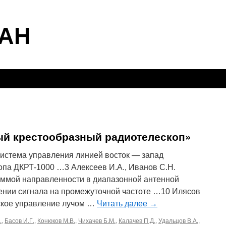
АН
ый крестообразный радиотелескоп»
истема управления линией восток — запад
опа ДКРТ-1000 …3 Алексеев И.А., Иванов С.Н.
аммой направленности в диапазонной антенной
ении сигнала на промежуточной частоте …10 Илясов
ское управление лучом …
Читать далее
→
.
,
Басов И.Г.
,
Конюков М.В.
,
Чихачев Б.М.
,
Калачев П.Д.
,
Удальцов В.А.
,