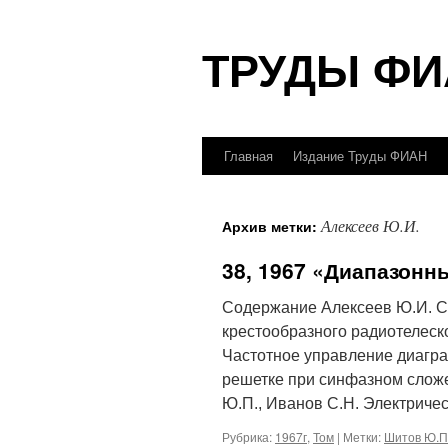
Перейти
ТРУДЫ ФИ
к
содержимому
Главная
Издание Труды ФИАН
Алексеев Ю.И.
Архив метки:
38, 1967 «Диапазонн
Содержание Алексеев Ю.И. С
крестообразного радиотелеск
Частотное управление диагр
решетке при синфазном слож
Ю.П., Иванов С.Н. Электриче
Рубрика:
1967г
,
Том
|
Метки:
Шитов Ю.П