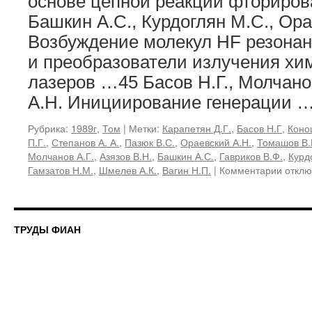
основе цепной реакции фториро
Башкин А.С., Курдоглян М.С., Ора
Возбуждение молекул HF резона
и преобразователи излучения хи
лазеров …45 Басов Н.Г., Молчано
А.Н. Инициирование генерации 
Рубрика:
1989г
,
Том
|
Метки:
Карапетян Д.Г.
,
Басов Н.Г
,
Коно
П.Г.
,
Степанов А. А.
,
Пазюк В.С.
,
Ораевский А.Н.
,
Томашов В.
Молчанов А.Г.
,
Азязов В.Н.
,
Башкин А.С.
,
Гавриков В.Ф.
,
Курд
к
Гамзатов Н.М.
,
Шмелев А.К.
,
Вагин Н.П.
|
Комментарии
отклю
запис
194,
1989
«Иссл
ТРУДЫ ФИАН
по
химич
лазер