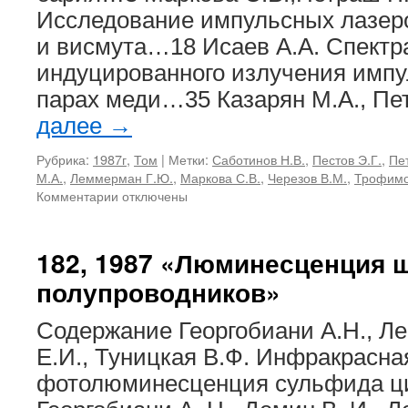
Исследование импульсных лазеро
и висмута…18 Исаев А.А. Спектр
индуцированного излучения импу
парах меди…35 Казарян М.А., П
далее
→
Рубрика:
1987г
,
Том
|
Метки:
Саботинов Н.В.
,
Пестов Э.Г.
,
Пе
М.А.
,
Леммерман Г.Ю.
,
Маркова С.В.
,
Черезов В.М.
,
Трофимо
к
Комментарии
отключены
записи
181,
1987
182, 1987 «Люминесценция 
«Лазеры
полупроводников»
на
парах
металлов
Содержание Георгобиани А.Н., Ле
и
Е.И., Туницкая В.Ф. Инфракрасна
их
галогенидов»
фотолюминесценция сульфида 