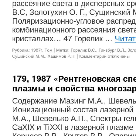
рассеяние света в дисперсных с
В.С, Золотухин О. Г., Сущинский 
Поляризационно-угловое распре
комбинационного рассеяния свет
кристаллах… 47 Горелик …
Чита
Рубрика:
1987г
,
Том
|
Метки:
Горелик В.С.
,
Гинзбург В.Л.
,
Золо
к
Сушинский М.М.
,
Хашимов Р.Н.
|
Комментарии
отключены
записи
180,
1987
179, 1987 «Рентгеновская сп
«Неупругое
плазмы и свойства многоза
рассеяние
света
в
Содержание Мазинг М.А., Шевельк
кристаллах»
Ионизационный состав лазерной
М.А., Шевелько А.П., Спектры ге
CaXIX и TiXXI в лазерной плазме