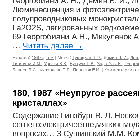
Георгобиани А. Н., Демин В. И., Л
Люминесценция и фотоэлектриче
полупроводниковых монокристал
La2O2S, легированных редкозе
69 Георгобиани А.Н., Микуленок А
…
Читать далее
→
Рубрика:
1987г
,
Том
|
Метки:
Туницкая В.Ф.
,
Демин В. И.
,
Лого
Тигиняну И.М.
,
Урсаки В.В.
,
Бутхузи Т.В.
,
Зада-Улы Е.
,
Георго
к
Лепнев Л.С.
,
Хулордава Т.Г.
,
Панасюк Е.И.
|
Комментарии
от
зап
182
19
180, 1987 «Неупругое рассея
«Л
кристаллах»
ши
по
Содержание Гинзбург В. Л. Неско
сегнетоэлектричеетве,мягких мод
вопросах… 3 Сушинский М.М. К