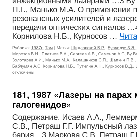
инжекционными лазерами …3 Ву 
П.Г., Манько М.А. О применении
резонансных усилителей и лазер
передачи оптических сигналов …
Корнилова Н.Б., Курносов …
Чита
Рубрика:
1987г
,
Том
|
Метки:
Шидловский В.Р.
,
Буачидзе 3.Э.
Морозов В.Н.
,
Плетнев В.А.
,
Сергеев А.Б.
,
Семенов А.С
,
Ву В
Золотарев А.И.
,
Манько М.А.
,
Калашников С.П.
,
Шапкин П.В.
,
Баблумян А.С
,
Корнилова Н.Б.
,
Путилин А.Н.
,
Курносов В.Д.
,
отключены
181, 1987 «Лазеры на парах 
галогенидов»
Содержание. Исаев А.А., Леммер
С.В., Петраш Г.Г. Импульсный лаз
бария…3 Маркова С.В.,Петраш Г.Г