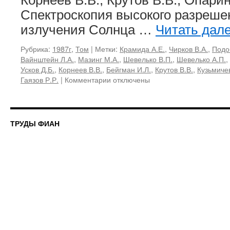
Корнеев В.В., Крутов В.В., Опарин
Спектроскопия высокого разрешен
излучения Солнца …
Читать дал
Рубрика:
1987г
,
Том
|
Метки:
Крамида А.Е.
,
Чирков В.А.
,
Подо
Вайнштейн Л.А.
,
Мазинг М.А.
,
Шевелько В.П.
,
Шевелько А.П.
,
Усков Д.Б.
,
Корнеев В.В.
,
Бейгман И.Л.
,
Крутов В.В.
,
Кузьмиче
к
Гаязов Р.Р.
|
Комментарии
отключены
записи
179,
1987
«Рентгеновская
ТРУДЫ ФИАН
спектроскопия
плазмы
и
свойства
многозарядных
ионов»