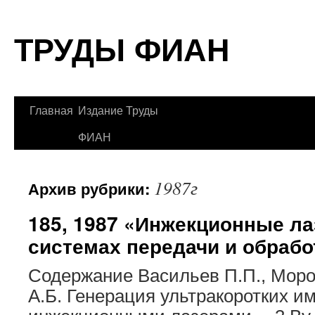
Перейти
ТРУДЫ ФИАН
к
содержимому
Главная
Издание Труды
ФИАН
1987г
Архив рубрики:
185, 1987 «Инжекционные ла
системах передачи и обраб
Содержание Васильев П.П., Мороз
А.Б. Генерация ультракоротких и