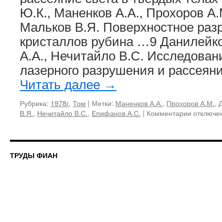
Ю.К., Маненков А.А., Прохоров А.
Мальков В.Я. Поверхностное раз
кристаллов рубина …9 Данилейко
А.А., Нечитайло В.С. Исследован
лазерного разрушения и рассеяни
Читать далее
→
Рубрика:
1978г
,
Том
|
Метки:
Маненков А.А.
,
Прохоров А.М.
,
к
В.Я.
,
Нечитайло В.С.
,
Епифанов А.С.
|
Комментарии
отключе
записи
101,
1978
«Лазерн
ТРУДЫ ФИАН
разруше
и
рассеяни
света
в
твердых
прозрачн