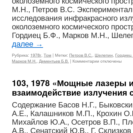
околоземного космического прос
М.Н., Петров В.С. Эксперимента
исследования инфракрасного изл
околоземного космического прос
Гордиец Б.Ф., Марков М.Н., Шеле
далее
→
Рубрика:
1978г
,
Том
|
Метки:
Петров В.С.
,
Шелепин
,
Гордиец 
к
Марков М.Н.
,
Дементьев Б.В.
|
Комментарии
отключены
записи
105,
1978
103, 1978 «Мощные лазеры 
Инфракрасное
взаимодействие излучения 
излучение
в
атмосфере
Содержание Басов Н.Г., Быковски
земли
А.Е., Калашников М.П., Крохин О.Н
и
в
Михайлов Ю.А., Осетров В.П., Пл
космосе
А.В., Сенатский Ю.В., Г. Склизков 