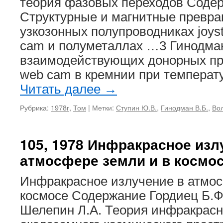
теория фазовых переходов Содер
Структурные и магнитные превра
узкозонных полупроводниках joyst
cam и полуметаллах …3 Гинодма
взаимодействующих донорных при
web cam в кремнии при температ
Читать далее
→
Рубрика:
1978г
,
Том
|
Метки:
Ступин Ю.В.
,
Гинодман В.Б.
,
Вол
105, 1978 Инфракрасное изл
атмосфере земли и в космо
Инфракрасное излучение в атмос
космосе Содержание Гордиец Б.Ф.
Шелепин Л.А. Теория инфракрасн