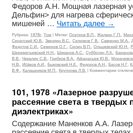
Федоров А.Н. Мощная лазерная у
Дельфин> для нагрева сферичес
мишеней …
Читать далее
→
Рубрика:
1978г
,
Том
|
Метки:
Осетров В.П.
,
Жилкин Г.П.
,
Миха
Сенатский Ю.В.
,
Звездин В.С.
,
Склизков Г.В.
,
Савченко М.А.
,
Федотов С.И.
,
Семенов О.Г.
,
Силин В.П.
,
Ольшевский Ю.Н.
,
Р
Шереметьевский Н.Н.
,
Шиканов А.С.
,
Субботин Л.К.
,
Баранова
В.В.
,
Чекалин С.В.
,
Грибков В.А.
,
Афанасьев Ю.В.
,
Морачевск
Н.В.
,
Иcaков А.И.
,
Быковский Н.Е.
,
Федоров А.Н.
,
Басов Н.Г
,
К
к
В.Ф.
,
Калашников М.П.
,
Крупнова Л.В.
|
Комментарии
отключ
записи
103,
1978
101, 1978 «Лазерное разруш
«Мощны
рассеяние света в твердых
лазеры
и
диэлектриках»
взаимод
излучен
Содержание Маненков А.А. Лазер
с
плазмой
рассеяние света в твердых тела