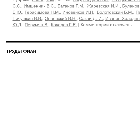
С.С.
,
Имшенник В.С.
,
Батанов Г.М.
,
Жаревская И.И.
,
Буланов
Е.Ю.
,
Герасимова Н.М.
,
Иновенков И.Н.
,
Болотовский Б.М.
,
П
Пичушкин В.В.
,
Ораевский В.Н.
,
Сакаи Д.-И.
,
Иванов-Холодны
к
Ю.Д.
,
Перумян В.
,
Кочаров Г.Е.
|
Комментарии
отключены
записи
227,
2000
«Космическая
ТРУДЫ ФИАН
физика
и
физика
плазмы»