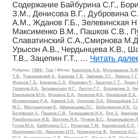
ядерные
Содержание Байбурина С.Г., Бори
взаимодействия
З.М., Денисова В.Г., Дубровина С
высокой
энергии
А.М., Жданов Г.Б., Зелевинская Н.
Максименко В.М., Пашков С.В., Пу
Славатинский С.А.,Смирнова М.Д
Урысон А.В., Чердынцева К.В., Ша
Т.В., Зацепин Г.Т., …
Читать дале
Рубрика:
1984г
,
Том
|
Метки:
Кириллов А.А.
,
Муллажанов Э.Ж
Т.В.
,
Томашевский А.
,
Баркова Т.В.
,
Зайцева Э.Г.
,
Левина Т.Г
Жданов Г.Б.
,
Кананов С.Д.
,
Юшкевич Р.
,
Зацепин Г.Т.
,
Лукин 
Талипов Д.А.
,
Зелевинская Н.Г.
,
Лептух Г.Г.
,
Влодарчик З.
,
Не
Емельянов Ю.А.
,
Мурзина Е.А.
,
Халилов Д.А.
,
Каневская Е.А.
Мухамедшин Р.А.
,
Азимов З.А.
,
Осипова Э.А.
,
Юлдашбаев Т.
М.С.
,
Малушинская К.
,
Афанасьева Л.Г.
,
Бободжанов И.Б.
,
Сл
Белявская Х.
,
Пашков С.В.
,
Тедиашвили И.А.
,
Буя З.
,
Аминева
Ракобольская И.В.
,
Вротняк Я.А.
,
Пучков В.С.
,
Хизанишвили Л
Гулов Ю.А.
,
Байбурина С.Г.
,
Роганова Т.М.
,
Кацнерский Е.Л.
,
Мазуркевич Ю.
,
Иваненко И.П.
,
Нормуратов Ф.
,
Борисов А.С.
Ю.А.
,
Бахтигереева С.Е.
,
Микоцкий С.
,
Ильина Н.П.
,
Шоборон