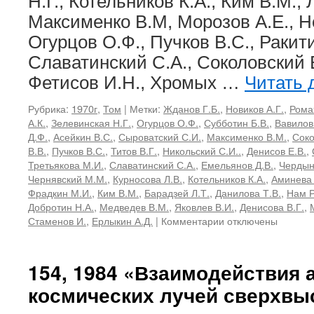
Н.Г., Котельников К.А., Ким В.М.,
Максименко В.М, Морозов А.Е., Но
Огурцов О.Ф., Пучков В.С., Ракити
Славатинский С.А., Соколовский В.
Фетисов И.Н., Хромых …
Читать 
Рубрика:
1970г
,
Том
|
Метки:
Жданов Г.Б.
,
Новиков А.Г.
,
Рома
А.К.
,
Зелевинская Н.Г.
,
Огурцов О.Ф.
,
Субботин Б.В.
,
Вавилов
Д.Ф.
,
Асейкин В.С.
,
Сыроватский С.И.
,
Максименко В.М.
,
Соко
В.В.
,
Пучков В.С.
,
Титов В.Г.
,
Никольский С.И..
,
Денисов Е.В.
,
Третьякова М.И.
,
Славатинский С.А.
,
Емельянов Д.В.
,
Чердын
Чернявский М.М.
,
Курносова Л.В.
,
Котельников К.А.
,
Аминева 
Фрадкин М.И.
,
Ким В.М.
,
Барадзей Л.Т.
,
Данилова Т.В.
,
Нам Р
Добротин Н.А.
,
Медведев В.М.
,
Яковлев В.И.
,
Денисова В.Г.
,
к
Стаменов И.
,
Ерлыкин А.Д.
|
Комментарии
отключены
записи
46,
1970
154, 1984 «Взаимодействия 
«Космические
космических лучей сверхвы
лучи
и