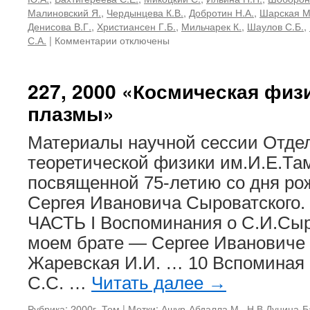
Малиновский Я.
,
Чердынцева К.В.
,
Добротин Н.А.
,
Шарская М
Денисова В.Г.
,
Христиансен Г.Б.
,
Мильчарек К.
,
Шаулов С.Б.
,
к
С.А.
|
Комментарии
отключены
записи
154,
1984
227, 2000 «Космическая физ
«Взаимодействия
плазмы»
адронов
космических
лучей
Материалы научной сессии Отде
сверхвысоких
теоретической физики им.И.Е.Т
энергий»
посвященной 75-летию со дня р
Сергея Ивановича Сыроватског
ЧАСТЬ I Воспоминания о С.И.Сы
моем брате — Сергее Ивановиче
Жаревская И.И. … 10 Вспоминая 
С.С. …
Читать далее
→
Рубрика:
2000г
,
Том
|
Метки:
Ашур-Абдалла М.
,
Н.В.Дунина-Б