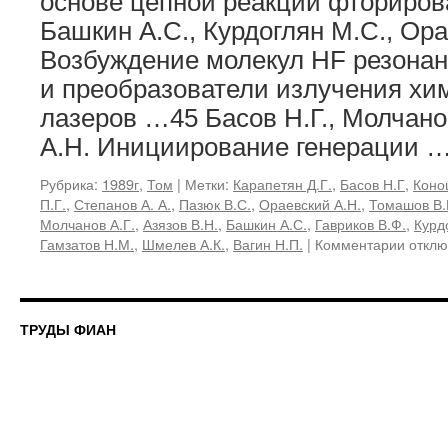
основе цепной реакции фториро
Башкин А.С., Курдоглян М.С., Ора
Возбуждение молекул HF резона
и преобразователи излучения хи
лазеров …45 Басов Н.Г., Молчано
А.Н. Инициирование генерации 
Рубрика:
1989г
,
Том
|
Метки:
Карапетян Д.Г.
,
Басов Н.Г
,
Коно
П.Г.
,
Степанов А. А.
,
Пазюк В.С.
,
Ораевский А.Н.
,
Томашов В.
Молчанов А.Г.
,
Азязов В.Н.
,
Башкин А.С.
,
Гавриков В.Ф.
,
Курд
к
Гамзатов Н.М.
,
Шмелев А.К.
,
Вагин Н.П.
|
Комментарии
отклю
запис
194,
1989
«Иссл
ТРУДЫ ФИАН
по
химич
лазер