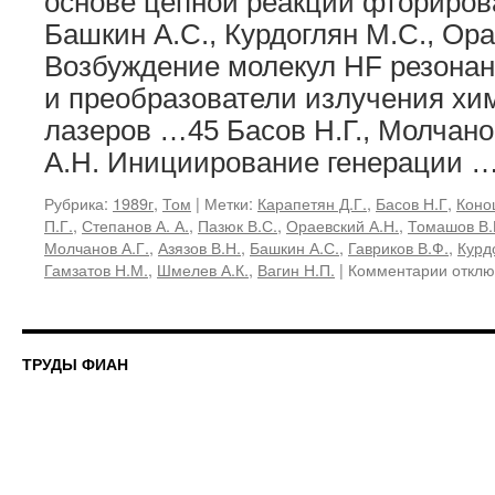
основе цепной реакции фториро
Башкин А.С., Курдоглян М.С., Ора
Возбуждение молекул HF резона
и преобразователи излучения хи
лазеров …45 Басов Н.Г., Молчано
А.Н. Инициирование генерации 
Рубрика:
1989г
,
Том
|
Метки:
Карапетян Д.Г.
,
Басов Н.Г
,
Коно
П.Г.
,
Степанов А. А.
,
Пазюк В.С.
,
Ораевский А.Н.
,
Томашов В.
Молчанов А.Г.
,
Азязов В.Н.
,
Башкин А.С.
,
Гавриков В.Ф.
,
Курд
к
Гамзатов Н.М.
,
Шмелев А.К.
,
Вагин Н.П.
|
Комментарии
отклю
запис
194,
1989
«Иссл
ТРУДЫ ФИАН
по
химич
лазер